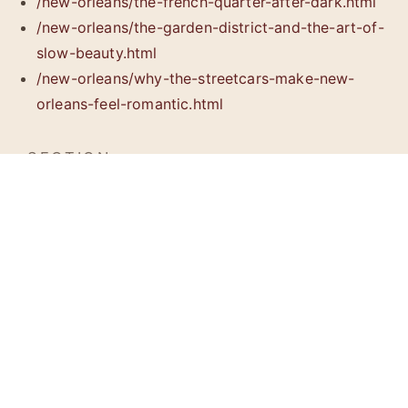
/new-orleans/the-french-quarter-after-dark.html
/new-orleans/the-garden-district-and-the-art-of-
slow-beauty.html
/new-orleans/why-the-streetcars-make-new-
orleans-feel-romantic.html
SECTION
食
ベニエ、ガンボ、オイスター、ポーボーイ、老舗の食卓。
ルイジアナの味を、実在の店と街の記憶を通して読むセク
ションです。
/food/index.html
/food/where-to-eat-in-new-orleans.html
/food/beignets-gumbo-oysters-and-the-pleasure-