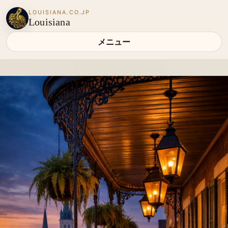
LOUISIANA.CO.JP
Louisiana
メニュー